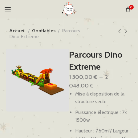
0
Accueil
Gonflables
Parcours
Dino Extreme
Parcours Dino
Extreme
1 300,00
€
–
2
048,00
€
Mise à disposition de la
structure seule
Puissance électrique : 7x
1500w
Hauteur : 7,60m / Largeur :